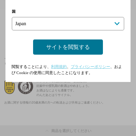
国
サイトを閲覧する
一部、検索できない商品、並びに店舗がございます。
リニューアル等により、商品が変更になる場合がございます。
閲覧することにより、
利用規約
、
プライバシーポリシー
、およ
び Cookie の使用に同意したことになります。
ストップ！20歳未満飲酒・飲酒運転。
妊娠中や授乳期の飲酒はやめましょう。
お酒はなによりも適量です。
のんだあとはリサイクル。
お酒に関する情報の20歳未満の方への転送および共有はご遠慮ください。
商品を選択してください