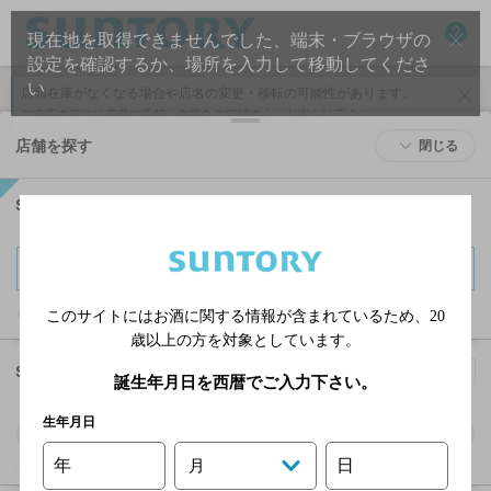
help
現在地を取得できませんでした、端末・ブラウザの
設定を確認するか、場所を入力して移動してくださ
い
店頭在庫がなくなる場合や店名の変更・移転の可能性があります。
ご来店の折には事前に店舗へ在庫をご確認の上、お出かけ下さい​。
店舗を探す
閉じる
STEP. 1
商品を選ぶ
商品を探す
このサイトにはお酒に関する情報が含まれているため、
20
歳以上の方を対象としています。
STEP. 2
場所を探す
現在地に移動
my_location
誕生年月日を西暦でご入力下さい。
生年月日
年
日
月
Powered
by GOGA